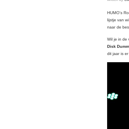
HUMO’s Rock
lijstje van 
naar de bes
Wil je in de
Disk Dumm
dit jaar is 