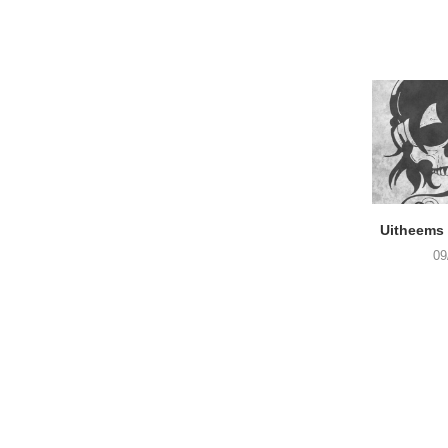
Uitheems 
09