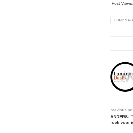
Post Views
HUMO’S RO
previous po
ANDERS: “
rock voor 