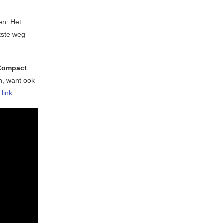
en. Het
rtste weg
ompact
n, want ook
 link
.