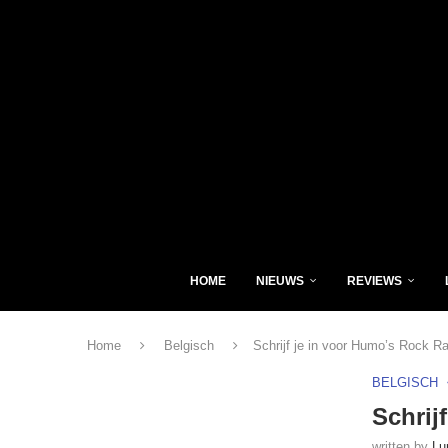
HOME
NIEUWS
REVIEWS
Home
Belgisch
Schrijf je in voor Humo’s Rock Ra
BELGISCH
Schrij
written by
Lu