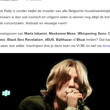
 Rally is zonder twijfel de moeder van alle Belgische muziekwedstrijd
winnaars is dan ook iconisch en volgens velen is winnen nog altijd de ko
te concertzalen, festivals en eeuwige roem!
 voetsporen van
Maria Iskariot
,
Meskerem Mees
,
Whispering Sons
,
C
ies
,
Black Box Revelation
,
dEUS
,
Balthazar
of
Bluai
treden? Dat ka
er weer een editie. Inschrijven doe je deze keer via VI.BE en wel via
deze