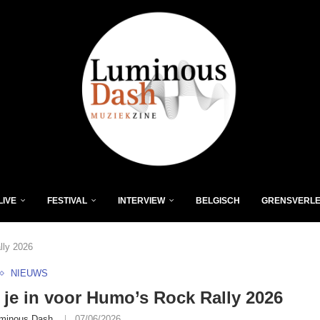
LIVE
FESTIVAL
INTERVIEW
BELGISCH
GRENSVERL
lly 2026
NIEUWS
f je in voor Humo’s Rock Rally 2026
minous Dash
07/06/2026