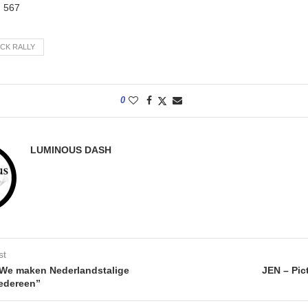
:
567
CK RALLY
0
LUMINOUS DASH
st
We maken Nederlandstalige
JEN – Pic
iedereen”