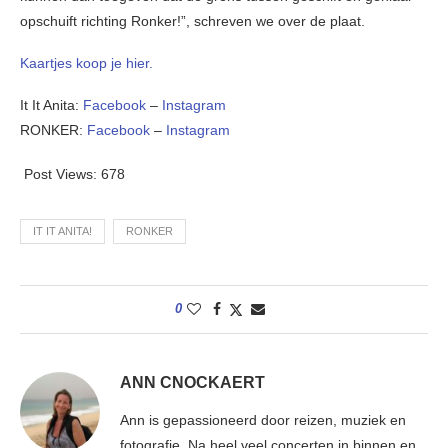
opschuift richting Ronker!”, schreven we over de plaat.
Kaartjes koop je hier.
It It Anita:
Facebook
–
Instagram
RONKER:
Facebook
–
Instagram
Post Views:
678
IT IT ANITA!
RONKER
0
ANN CNOCKAERT
Ann is gepassioneerd door reizen, muziek en
fotografie. Na heel veel concerten in binnen en