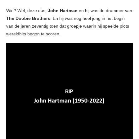
Wie? Wel, deze dus,
John Hartman
en hij was de drummer van
The Doobie Brothers
. En hij was nog heel jong in het begin
van de jaren zeventig toen dat groepje waarin hij speelde plots
wereldhits begon te scoren.