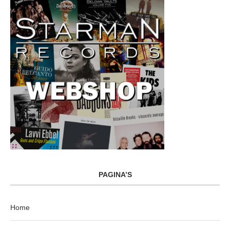
PAGINA’S
Home