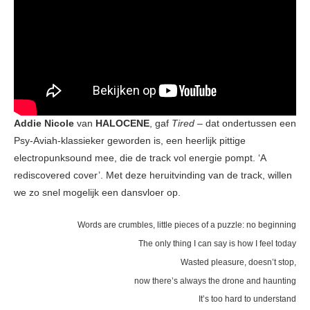
Addie Nicole
van
HALOCENE
, gaf
Tired –
dat ondertussen een
Psy-Aviah-klassieker geworden is, een heerlijk pittige
electropunksound mee, die de track vol energie pompt. ‘A
rediscovered cover’. Met deze heruitvinding van de track, willen
we zo snel mogelijk een dansvloer op.
Words are crumbles, little pieces of a puzzle: no beginning
The only thing I can say is how I feel today
Wasted pleasure, doesn’t stop,
now there’s always the drone and haunting
It’s too hard to understand