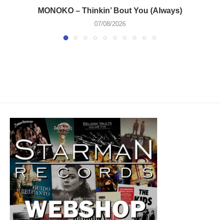
MONOKO – Thinkin’ Bout You (Always)
07/08/2026