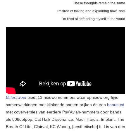
These thoughts remain the same
I’m tired of talking and explaining how I feel
I’m tired of defending myself to the world
Bittersweet
biedt 13 nieuwe nummers waar opnieuw erg fijne
samenwerkingen met klinkende namen prijken én een
bonus
-cd
met coverversies van eerdere Psy’Aviah-nummers door bands
als 808dotpop, Cat Hall/ Dissonance, Madil Hardis, Implant, The
Breath Of Life, Clairval, KC Woong, [aesthetische] ft. Lis van den