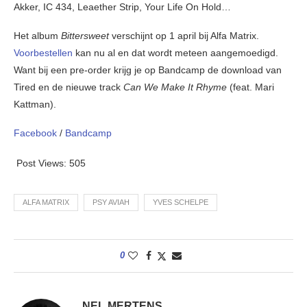
Akker, IC 434, Leaether Strip, Your Life On Hold…
Het album
Bittersweet
verschijnt op 1 april bij Alfa Matrix.
Voorbestellen
kan nu al en dat wordt meteen aangemoedigd.
Want bij een pre-order krijg je op Bandcamp de download van
Tired en de nieuwe track
Can We Make It Rhyme
(feat. Mari
Kattman).
Facebook
/
Bandcamp
Post Views:
505
ALFA MATRIX
PSY AVIAH
YVES SCHELPE
0
NEL MERTENS