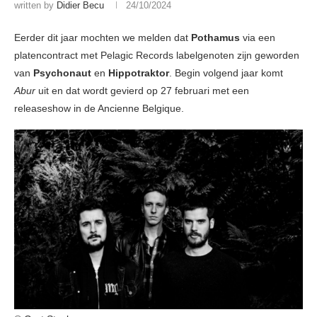
written by
Didier Becu
24/10/2024
Eerder dit jaar mochten we melden dat
Pothamus
via een
platencontract met Pelagic Records labelgenoten zijn geworden
van
Psychonaut
en
Hippotraktor
. Begin volgend jaar komt
Abur
uit en dat wordt gevierd op 27 februari met een
releaseshow in de Ancienne Belgique.