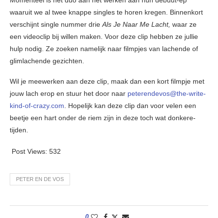
Momenteel is het duo aan het werken aan hun debuut-ep
waaruit we al twee knappe singles te horen kregen. Binnenkort
verschijnt single nummer drie
Als Je Naar Me Lacht,
waar ze
een videoclip bij willen maken. Voor deze clip hebben ze jullie
hulp nodig. Ze zoeken namelijk naar filmpjes van lachende of
glimlachende gezichten.
Wil je meewerken aan deze clip, maak dan een kort filmpje met
jouw lach erop en stuur het door naar
peterendevos@the-write-
kind-of-crazy.com
. Hopelijk kan deze clip dan voor velen een
beetje een hart onder de riem zijn in deze toch wat donkere-
tijden.
Post Views:
532
PETER EN DE VOS
0