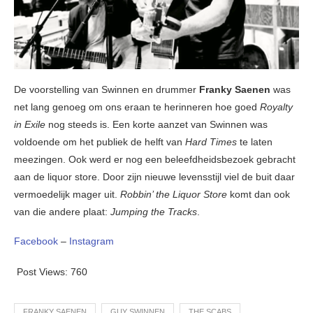
De voorstelling van Swinnen en drummer
Franky Saenen
was
net lang genoeg om ons eraan te herinneren hoe goed
Royalty
in Exile
nog steeds is. Een korte aanzet van Swinnen was
voldoende om het publiek de helft van
Hard Times
te laten
meezingen. Ook werd er nog een beleefdheidsbezoek gebracht
aan de liquor store. Door zijn nieuwe levensstijl viel de buit daar
vermoedelijk mager uit.
Robbin’ the Liquor Store
komt dan ook
van die andere plaat:
Jumping the Tracks
.
Facebook
–
Instagram
Post Views:
760
FRANKY SAENEN
GUY SWINNEN
THE SCABS