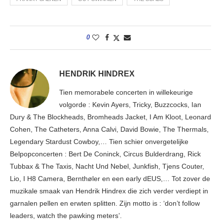
0
HENDRIK HINDREX
Tien memorabele concerten in willekeurige
volgorde : Kevin Ayers, Tricky, Buzzcocks, Ian
Dury & The Blockheads, Bromheads Jacket, I Am Kloot, Leonard
Cohen, The Catheters, Anna Calvi, David Bowie, The Thermals,
Legendary Stardust Cowboy,… Tien schier onvergetelijke
Belpopconcerten : Bert De Coninck, Circus Bulderdrang, Rick
Tubbax & The Taxis, Nacht Und Nebel, Junkfish, Tjens Couter,
Lio, I H8 Camera, Bernthøler en een early dEUS,… Tot zover de
muzikale smaak van Hendrik Hindrex die zich verder verdiept in
garnalen pellen en erwten splitten. Zijn motto is : ‘don’t follow
leaders, watch the pawking meters’.