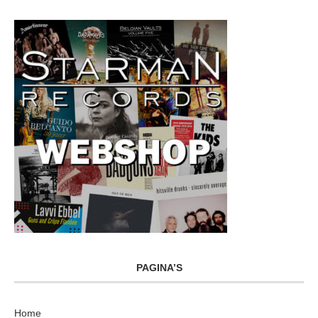
PAGINA’S
Home