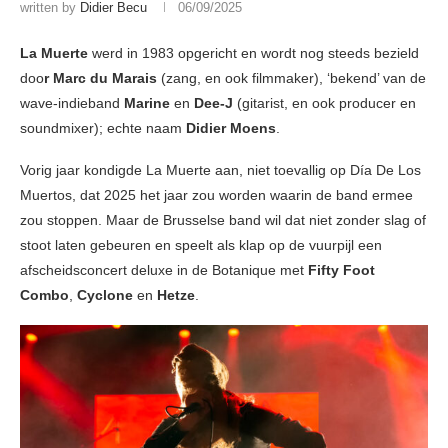
written by
Didier Becu
06/09/2025
La Muerte
werd in 1983 opgericht en wordt nog steeds bezield
doo
r Marc du Marais
(zang, en ook filmmaker), ‘bekend’ van de
wave-indieband
Marine
en
Dee-J
(gitarist, en ook producer en
soundmixer); echte naam
Didier Moens
.
Vorig jaar kondigde La Muerte aan, niet toevallig op Día De Los
Muertos, dat 2025 het jaar zou worden waarin de band ermee
zou stoppen. Maar de Brusselse band wil dat niet zonder slag of
stoot laten gebeuren en speelt als klap op de vuurpijl een
afscheidsconcert deluxe in de Botanique met
Fifty Foot
Combo
,
Cyclone
en
Hetze
.