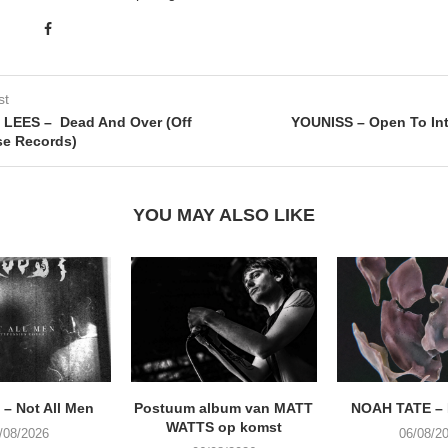
st
LEES – Dead And Over (Off
YOUNISS – Open To Int
se Records)
YOU MAY ALSO LIKE
– Not All Men
Postuum album van MATT
NOAH TATE –
WATTS op komst
/08/2026
06/08/2