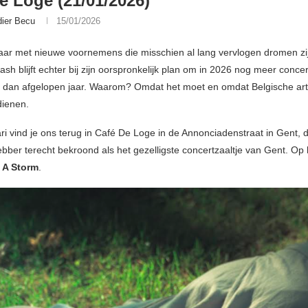
e Loge (21/01/2026)
dier Becu
15/01/2026
aar met nieuwe voornemens die misschien al lang vervlogen dromen zi
h blijft echter bij zijn oorspronkelijk plan om in 2026 nog meer concer
 dan afgelopen jaar. Waarom? Omdat het moet en omdat Belgische art
dienen.
ri vind je ons terug in Café De Loge in de Annonciadenstraat in Gent,
ebber terecht bekroond als het gezelligste concertzaaltje van Gent. Op
s A Storm
.