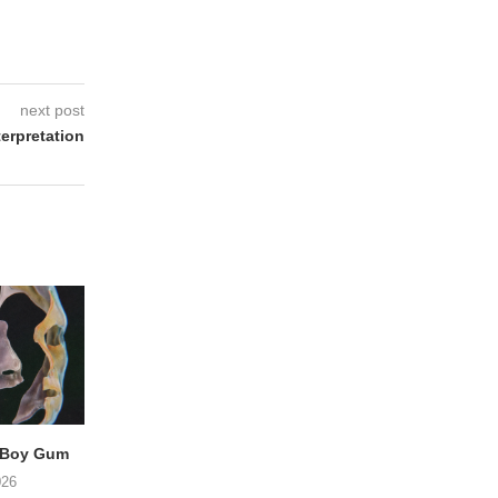
next post
erpretation
 Boy Gum
Vijf keer talent in
BERGAF met SWEL
Buurtkroeg MosCow
het podium
026