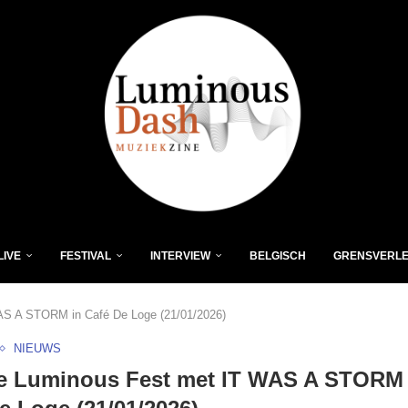
LIVE
FESTIVAL
INTERVIEW
BELGISCH
GRENSVERL
AS A STORM in Café De Loge (21/01/2026)
NIEUWS
e Luminous Fest met IT WAS A STORM 