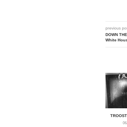
previous po
DOWN THE 
White Hou
TROOST 
06