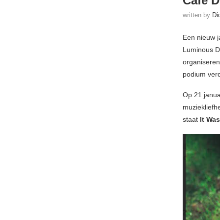
Café D
written by
Di
Een nieuw j
Luminous Das
organiseren
podium ver
Op 21 janua
muziekliefh
staat
It Wa