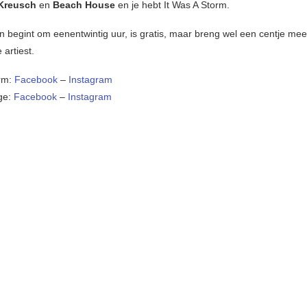
 Kreusch
en
Beach House
en je hebt It Was A Storm.
n begint om eenentwintig uur, is gratis, maar breng wel een centje me
artiest.
orm:
Facebook
–
Instagram
ge:
Facebook
–
Instagram