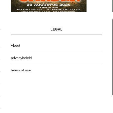
LEGAL
About
privacybeleid
terms of use