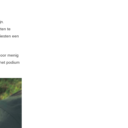
jn.
ten te
iesten een
 door menig
 het podium