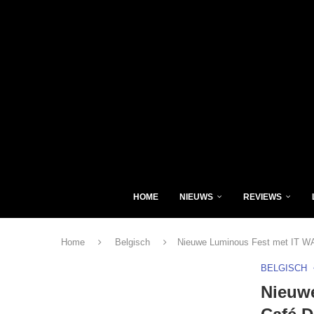
HOME
NIEUWS
REVIEWS
Home
Belgisch
Nieuwe Luminous Fest met IT W
BELGISCH
Nieuw