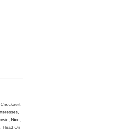
n Cnockaert
nteresses,
owie, Nico,
A, Head On