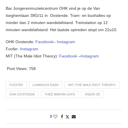
Bar Jongerenmuziekcentrum OHK vind je op de Van
Iseghemlaan 38G/11 in Oostende. Tram- en bushaltes op
minder dan 2 minuten wandelafstand. Treinstation op 12
minuten wandelafstand. Het laatste optreden stopt om 22u10.
OHK Oostende:
Facebook
–
Instagram
Foofer:
Instagram
MIT (The Male Idiot Theory):
Facebook
–
Instagram
Post Views:
758
FOOFER
LUMINOUS DASH
MIT (THE MALE IDIOT THEORY)
OHK OOSTENDE
THEE MARVIN GAYS
VISION 3D
0