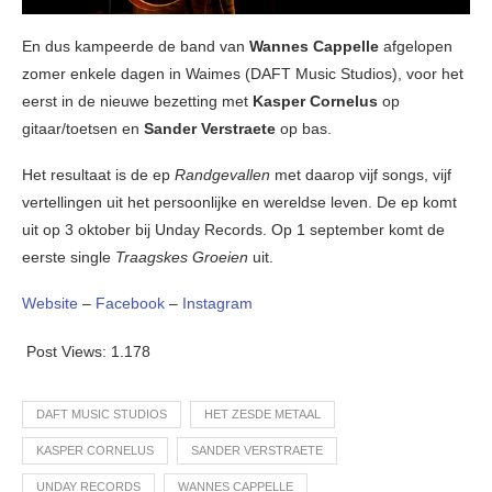
En dus kampeerde de band van
Wannes Cappelle
afgelopen
zomer enkele dagen in Waimes (DAFT Music Studios), voor het
eerst in de nieuwe bezetting met
Kasper Cornelus
op
gitaar/toetsen en
Sander Verstraete
op bas.
Het resultaat is de ep
Randgevallen
met daarop vijf songs, vijf
vertellingen uit het persoonlijke en wereldse leven. De ep komt
uit op 3 oktober bij Unday Records. Op 1 september komt de
eerste single
Traagskes Groeien
uit.
Website
–
Facebook
–
Instagram
Post Views:
1.178
DAFT MUSIC STUDIOS
HET ZESDE METAAL
KASPER CORNELUS
SANDER VERSTRAETE
UNDAY RECORDS
WANNES CAPPELLE