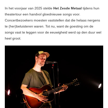
In het voorjaar van 2025 stelde
Het Zesde Metaal
tijdens hun
theatertour een handvol gloednieuwe songs voor.
Concertbezoekers moesten vaststellen dat die helaas nergens
te (her)beluisteren waren. Tot nu, want de goesting om de
songs vast te leggen voor de eeuwigheid werd op den duur wel
heel groot.