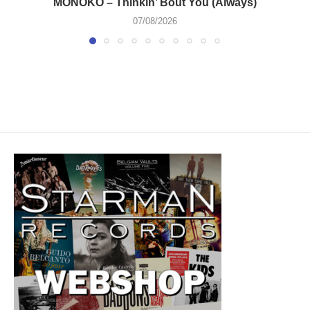
MONOKO – Thinkin’ Bout You (Always)
07/08/2026