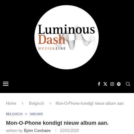
Home
Belgisch
Mon-O-Phone kondigt nieuw album aan.
BELGISCH
NIEUWS
Mon-O-Phone kondigt nieuw album aan.
written by
Björn Comhaire
22/01/2020