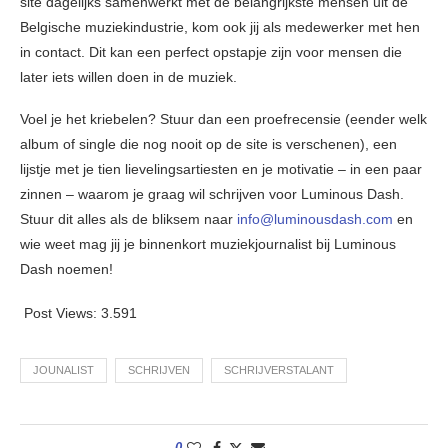
site dagelijks samenwerkt met de belangrijkste mensen uit de
Belgische muziekindustrie, kom ook jij als medewerker met hen
in contact. Dit kan een perfect opstapje zijn voor mensen die
later iets willen doen in de muziek.
Voel je het kriebelen? Stuur dan een proefrecensie (eender welk
album of single die nog nooit op de site is verschenen), een
lijstje met je tien lievelingsartiesten en je motivatie – in een paar
zinnen – waarom je graag wil schrijven voor Luminous Dash.
Stuur dit alles als de bliksem naar
info@luminousdash.com
en
wie weet mag jij je binnenkort muziekjournalist bij Luminous
Dash noemen!
Post Views:
3.591
JOUNALIST
SCHRIJVEN
SCHRIJVERSTALANT
0