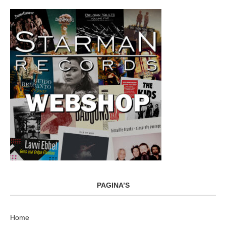
PAGINA’S
Home