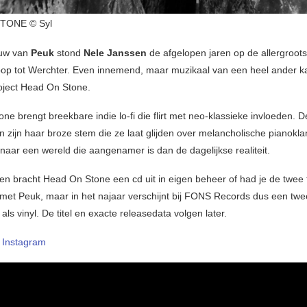
TONE © Syl
ouw van
Peuk
stond
Nele Janssen
de afgelopen jaren op de allergroots
op tot Werchter. Even innemend, maar muzikaal van een heel ander kal
oject Head On Stone.
e brengt breekbare indie lo-fi die flirt met neo-klassieke invloeden. D
n zijn haar broze stem die ze laat glijden over melancholische pianokla
aar een wereld die aangenamer is dan de dagelijkse realiteit.
en bracht Head On Stone een cd uit in eigen beheer of had je de twee 
” met Peuk, maar in het najaar verschijnt bij FONS Records dus een tw
als vinyl. De titel en exacte releasedata volgen later.
–
Instagram