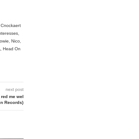
n Cnockaert
nteresses,
owie, Nico,
A, Head On
next post
red me wel
rin Records)