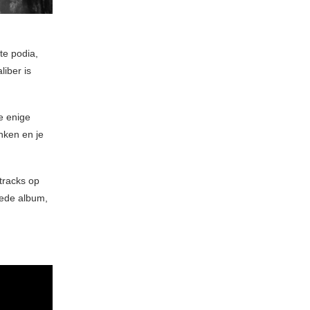
te podia,
iber is
e enige
nken en je
tracks op
eede album,