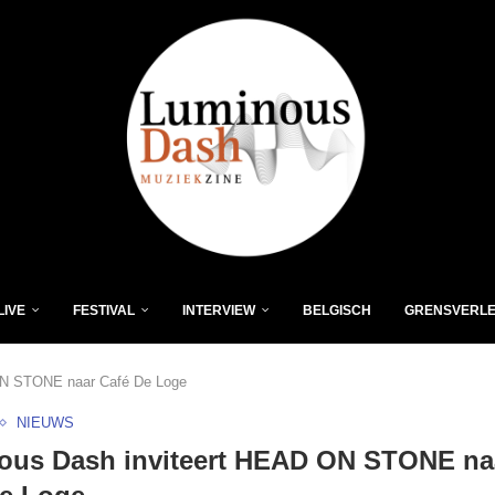
LIVE
FESTIVAL
INTERVIEW
BELGISCH
GRENSVERL
ON STONE naar Café De Loge
NIEUWS
ous Dash inviteert HEAD ON STONE na