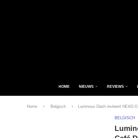
HOME
NIEUWS
REVIEWS
Home
Belgisch
Luminous Dash inviteert HEAD 
BELGISCH
Lumin