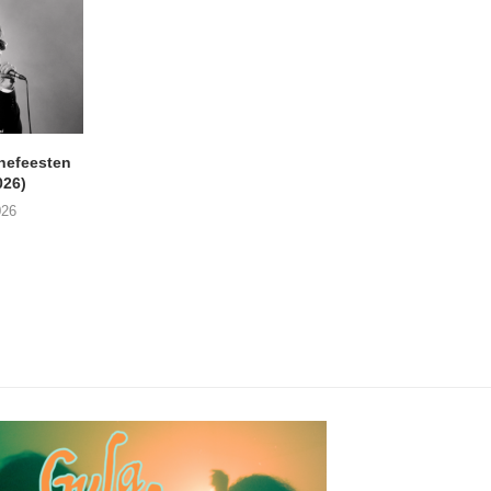
nefeesten
MONOKO – Thinkin’ Bout
JYL- Reckless L
026)
You (Always)
07/08/2026
026
07/08/2026