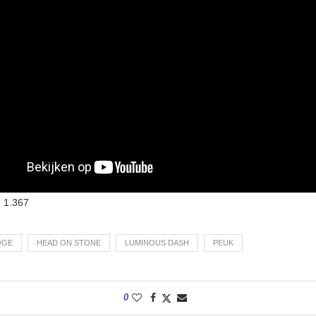
:
1.367
OGE
HEAD ON STONE
LUMINOUS DASH
PEUK
0