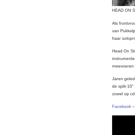
HEAD ON S
Als frontvr
van Pukkelp
haar solopr
Head On Ston
instrumente
meevoeren n
Jaren geled
de split-10
zowel op cd 
Facebook