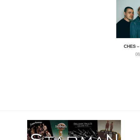
CHES –
08