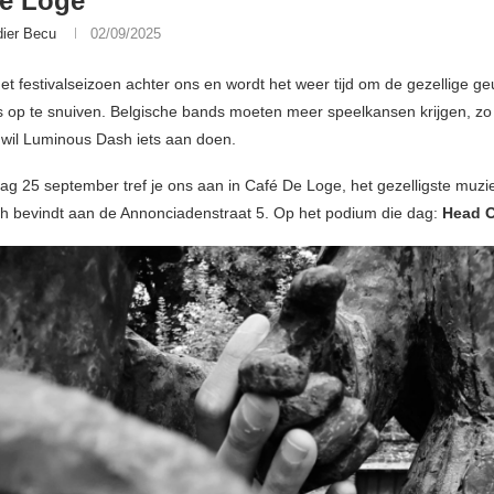
De Loge
dier Becu
02/09/2025
 het festivalseizoen achter ons en wordt het weer tijd om de gezellige g
 op te snuiven. Belgische bands moeten meer speelkansen krijgen, zo 
 wil Luminous Dash iets aan doen.
g 25 september tref je ons aan in Café De Loge, het gezelligste muzi
ch bevindt aan de Annonciadenstraat 5. Op het podium die dag:
Head 