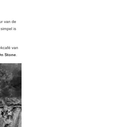
eur van de
simpel is
ekcafé van
On Stone
.