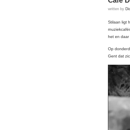
Café 
written by
Di
Stilaan ligt
muziekcafés
het en daar
Op donderda
Gent dat zi