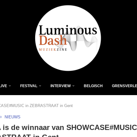
LIVE
FESTIVAL
INTERVIEW
BELGISCH
GRENSVERL
WCASE#MUSIC in ZEBRASTRAAT in Gent
NIEUWS
 is de winnaar van SHOWCASE#MUSIC