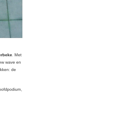
erbeke
. Met
new wave en
akken: de
hoofdpodium,