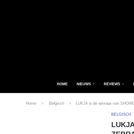
HOME
NIEUWS
REVIEWS
Home
Belgisch
LUKJA is de winnaar van SHO
BELGISCH
LUKJA