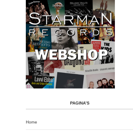
PAGINA’S
Home