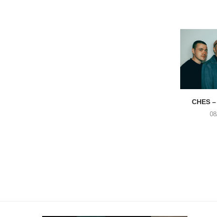
CHES –
08