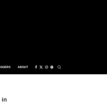
EGGERS
ABOUT
 in