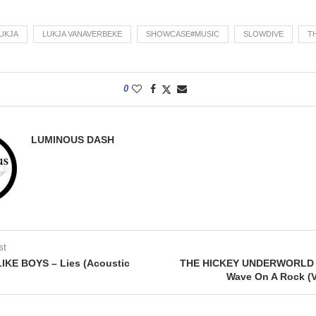
UKJA
LUKJA VANAVERBEKE
SHOWCASE#MUSIC
SLOWDIVE
T
0
LUMINOUS DASH
st
IKE BOYS – Lies (Acoustic
THE HICKEY UNDERWORLD 
Wave On A Rock (