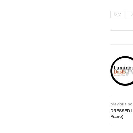
DIIV
L
previous po
DRESSED L
Piano)