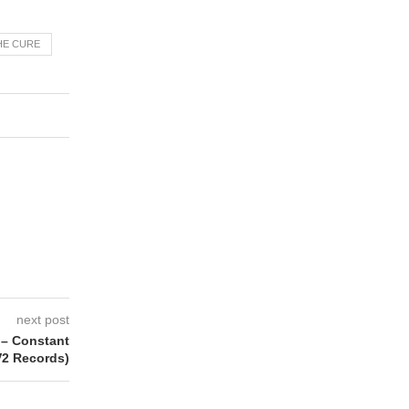
HE CURE
next post
– Constant
V2 Records)