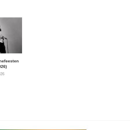
nefeesten
MONOKO – Thinkin’ Bout
JYL- Reckless L
026)
You (Always)
07/08/2026
026
07/08/2026