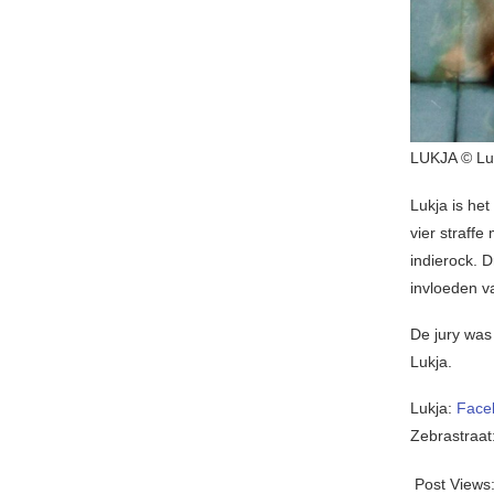
LUKJA © Lu
Lukja is he
vier straff
indierock. D
invloeden 
De jury was
Lukja.
Lukja:
Face
Zebrastraat
Post Views