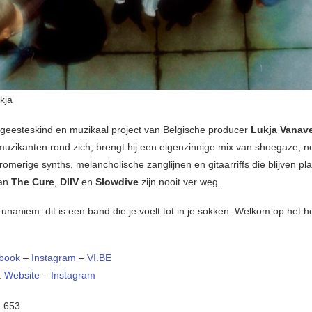
kja
t geesteskind en muzikaal project van Belgische producer
Lukja Vanav
e muzikanten rond zich, brengt hij een eigenzinnige mix van shoegaze, 
romerige synths, melancholische zanglijnen en gitaarriffs die blijven pl
van
The Cure
,
DIIV
en
Slowdive
zijn nooit ver weg.
 unaniem: dit is een band die je voelt tot in je sokken. Welkom op het 
book
–
Instagram
–
VI.BE
:
Website
–
Instagram
:
653