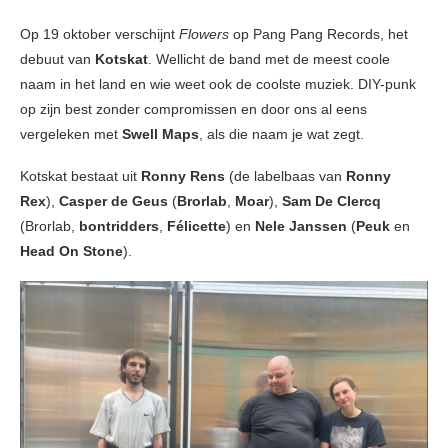
Op 19 oktober verschijnt
Flowers
op Pang Pang Records, het
debuut van
Kotskat
. Wellicht de band met de meest coole
naam in het land en wie weet ook de coolste muziek. DIY-punk
op zijn best zonder compromissen en door ons al eens
vergeleken met
Swell Maps
, als die naam je wat zegt.
Kotskat
bestaat uit
Ronny Rens
(de labelbaas van
Ronny
Rex
),
Casper de Geus
(
Brorlab
,
Moar
),
Sam De Clercq
(Brorlab,
bontridders
,
Félicette
) en
Nele Janssen
(
Peuk
en
Head On Stone
).