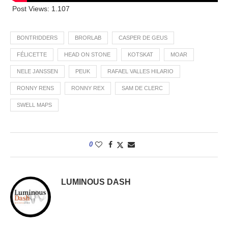
Post Views:
1.107
BONTRIDDERS
BRORLAB
CASPER DE GEUS
FÉLICETTE
HEAD ON STONE
KOTSKAT
MOAR
NELE JANSSEN
PEUK
RAFAEL VALLES HILARIO
RONNY RENS
RONNY REX
SAM DE CLERC
SWELL MAPS
0
LUMINOUS DASH