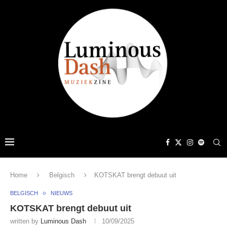
Home
Belgisch
KOTSKAT brengt debuut uit
BELGISCH
NIEUWS
KOTSKAT brengt debuut uit
written by
Luminous Dash
10/09/2025