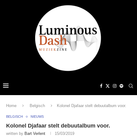
Home
Belgisch
Kolonel Djafaar stelt debuutalbum voor.
BELGISCH
NIEUWS
Kolonel Djafaar stelt debuutalbum voor.
written by
Bart Verlent
15/03/2019