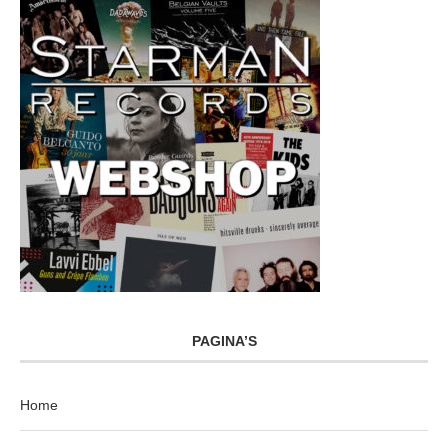
PAGINA’S
Home