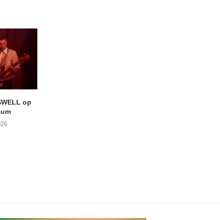
SWELL op
LIGHTSPEED speelt met
Uitheems Geduister
ium
THE SHEILA DIVINE in De...
02/08/2026
026
04/08/2026