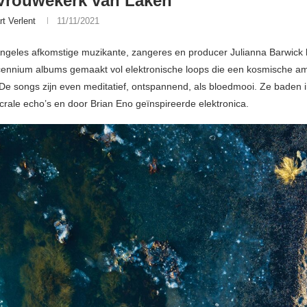
Vrouwekerk van Laken
rt Verlent
11/11/2021
Angeles afkomstige muzikante, zangeres en producer Julianna Barwick 
cennium albums gemaakt vol elektronische loops die een kosmische a
e songs zijn even meditatief, ontspannend, als bloedmooi. Ze baden 
acrale echo’s en door Brian Eno geïnspireerde elektronica.