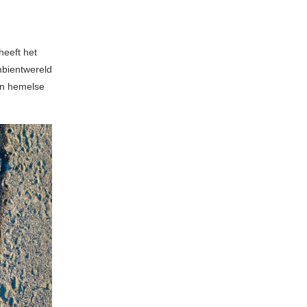
heeft het
mbientwereld
in hemelse