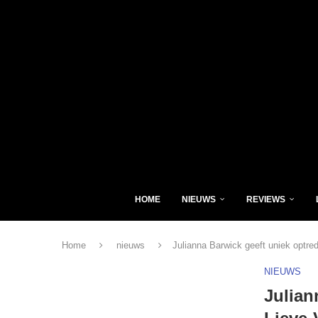
HOME
NIEUWS
REVIEWS
Home
nieuws
Julianna Barwick geeft uniek optr
NIEUWS
Julian