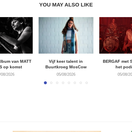
YOU MAY ALSO LIKE
album van MATT
Vijf keer talent in
BERGAF met 
S op komst
Buurtkroeg MosCow
het pod
/08/2026
05/08/2026
05/08/2