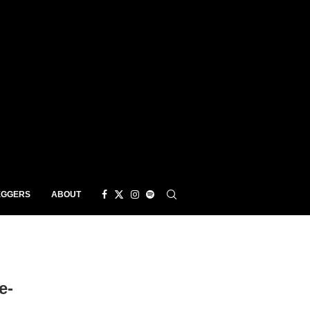
EGGERS
ABOUT
e-