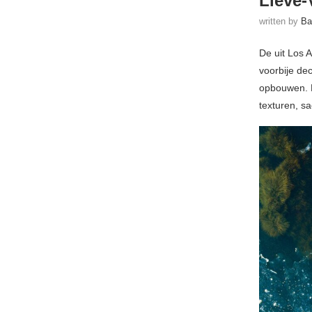
Lieve-
written by
Ba
De uit Los 
voorbije de
opbouwen. D
texturen, s