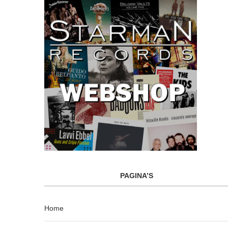
PAGINA’S
Home