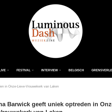
LIVE
FESTIVAL
INTERVIEW
BELGISCH
GRENSVERL
eden in Onze-Lieve-Vrouwekerk van Laken
na Barwick geeft uniek optreden in Onz