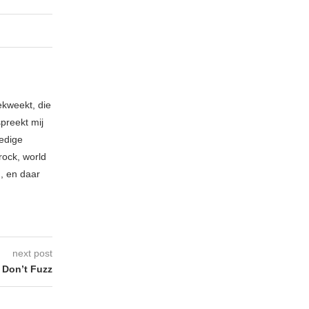
ekweekt, die
spreekt mij
ledige
rock, world
n, en daar
next post
 Don’t Fuzz