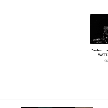
Postuum 
WATT
06