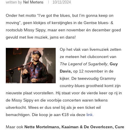
written by
Nel Mertens
10/11/2024
Onder het motto “I’ve got the blues, but I’m gonna keep on
moving”, geen klokjes of kerstjingles in de Gentse blues- &
rootsclub Missy Sippy, maar een november én december goed
gevuld met live muziek, jams en dans!
Op het vlak van livemuziek zetten
ze meteen het clubconcert van
The Legend of Sugarbelly
,
Guy
Davis,
op 12 november in de
kijker. De tweevoudig Grammy
country-blues grootheid komt zijn
nieuwste plaat voorstellen. Hij staat voor de vierde keer op rij in
de Missy Sippy en die voorbije concerten waren telkens
uitverkocht. Wees er dus snel bij als je een ticket wil
bemachtigen. Die koop je aan €18 via deze
link
.
Maar ook
Nette Mortelmans, Kaaiman & De Oeverlozen, Cure