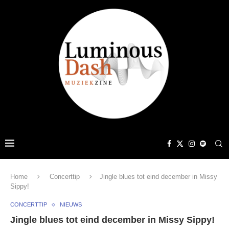
Home
Concerttip
Jingle blues tot eind december in Missy
Sippy!
CONCERTTIP
NIEUWS
Jingle blues tot eind december in Missy Sippy!