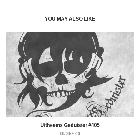
YOU MAY ALSO LIKE
Uitheems Geduister #405
09/08/2026