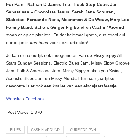
For Pain, Nathan D James Trio, Truck Stop Cutie, Jan
Sebastiaan – Chocolate Jesus, Sarah Jane Scouten,
Stakotas, Fernando Neris, Meersman & De Wouw, Mary Lee
Family Band, Safran, Ginger Pig Band
en
Cashin’ Around
staan er op de planken. En dat helemaal gratis, dus strooi gul
eurootjes in
den hoed
voor deze artiesten!
Je kan er natuurlijk ook meegenieten van de Missy Sippy All
Stars Sunday Sessions, Electric Blues Jam, Missy Sippy Groove
Jam, Folk & Americana Jam, Missy Sippy makes you Swing,
Acoustic Blues Jam en Missy Mondial. En naar jaarlijkse
gewoonte is er ook een knaller van een eindejaarsfeestje!
Website
/
Facebook
Post Views:
1.370
BLUES
CASHIN' AROUND
CURE FOR PAIN