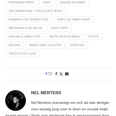
FERNANDO NERIS
GENT
GINGER PIG BAND
JAN SEBASTIAAN – CHOCOLATE JESUS
KAAIMAN & DE OEVERLOZEN
MARY LEE FAMILY BAND
MEERSMAN & DE WOUW
MISSY SIPPY
NATHAN D JAMES TRIO
NETTE MORTELMANS
ROOTS
SAFRAN
SARAH JANE SCOUTEN
STAKOTAS
TRUCK STOP CUTIE
0
NEL MERTENS
Nel Mertens overweegt om zich als late dertiger
voor eeuwig jong voor te doen en muziek helpt
daarbij enorm ! Sinds mijn dertiende ben ik gepassioneerd door