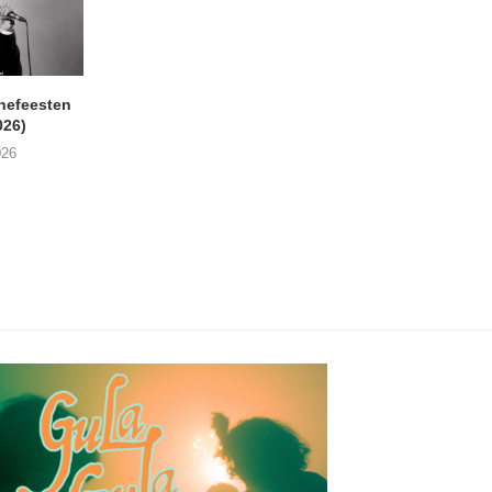
nefeesten
MONOKO – Thinkin’ Bout
JYL- Reckless L
026)
You (Always)
07/08/2026
026
07/08/2026