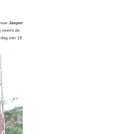
 maar
Jasper
ij neemt de
rdag van 19