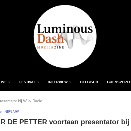
LIVE
FESTIVAL
INTERVIEW
BELGISCH
GRENSVERL
entator bij Willy Radio
NIEUWS
 DE PETTER voortaan presentator bij 