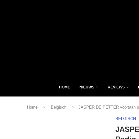
HOME
NIEUWS
REVIEWS
Home
Belgisch
JASPER DE PETTER voortaan pres
BELGISCH
JASPER