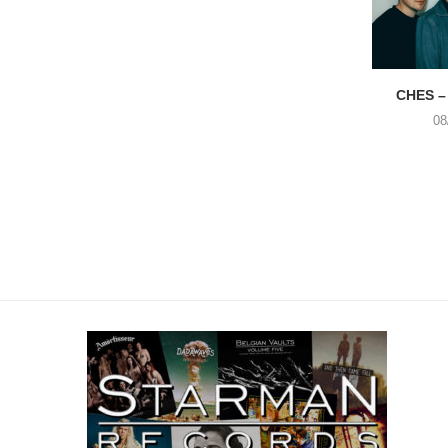
CHES –
08