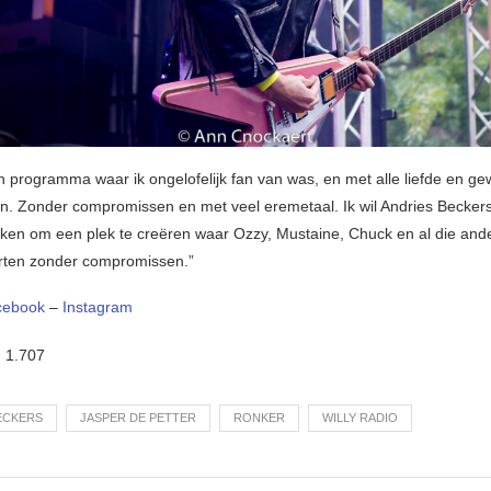
n programma waar ik ongelofelijk fan van was, en met alle liefde en ge
en. Zonder compromissen en met veel eremetaal. Ik wil Andries Becker
ken om een plek te creëren waar Ozzy, Mustaine, Chuck en al die and
rten zonder compromissen.”
cebook
–
Instagram
:
1.707
ECKERS
JASPER DE PETTER
RONKER
WILLY RADIO