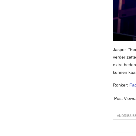
Jasper: “Ee
verder zett
extra bedan
kunnen kaa
Ronker:
Fa
Post Views
ANDRIES B