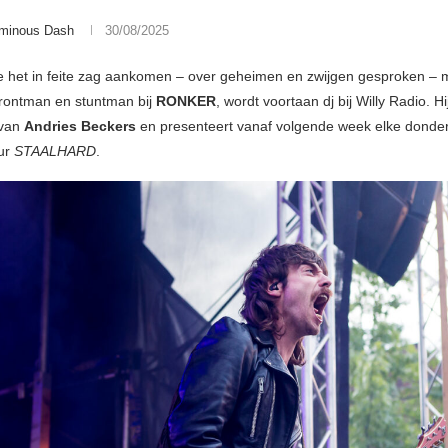
minous Dash
30/08/2025
 het in feite zag aankomen – over geheimen en zwijgen gesproken –
frontman en stuntman bij
RONKER
, wordt voortaan dj bij Willy Radio. H
 van
Andries Beckers
en presenteert vanaf volgende week elke donde
uur
STAALHARD
.