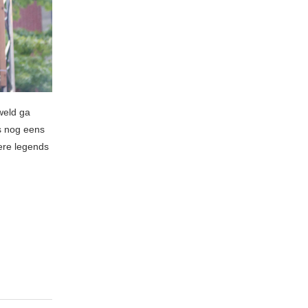
weld ga
s nog eens
ere legends