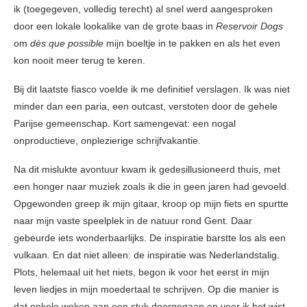
ik (toegegeven, volledig terecht) al snel werd aangesproken
door een lokale lookalike van de grote baas in
Reservoir Dogs
om
dès que possible
mijn boeltje in te pakken en als het even
kon nooit meer terug te keren.
Bij dit laatste fiasco voelde ik me definitief verslagen. Ik was niet
minder dan een paria, een outcast, verstoten door de gehele
Parijse gemeenschap. Kort samengevat: een nogal
onproductieve, onplezierige schrijfvakantie.
Na dit mislukte avontuur kwam ik gedesillusioneerd thuis, met
een honger naar muziek zoals ik die in geen jaren had gevoeld.
Opgewonden greep ik mijn gitaar, kroop op mijn fiets en spurtte
naar mijn vaste speelplek in de natuur rond Gent. Daar
gebeurde iets wonderbaarlijks. De inspiratie barstte los als een
vulkaan. En dat niet alleen: de inspiratie was Nederlandstalig.
Plots, helemaal uit het niets, begon ik voor het eerst in mijn
leven liedjes in mijn moedertaal te schrijven. Op die manier is
dat enkele weken aan een stuk doorgegaan en voor ik het wist