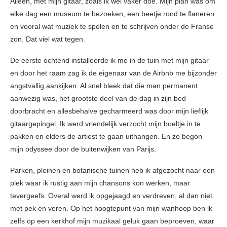
Alleen, met mijn gitaar, zoals ik wel vaker doe. Mijn plan was om
elke dag een museum te bezoeken, een beetje rond te flaneren
en vooral wat muziek te spelen en te schrijven onder de Franse
zon. Dat viel wat tegen.
De eerste ochtend installeerde ik me in de tuin met mijn gitaar
en door het raam zag ik de eigenaar van de Airbnb me bijzonder
angstvallig aankijken. Al snel bleek dat die man permanent
aanwezig was, het grootste deel van de dag in zijn bed
doorbracht en allesbehalve gecharmeerd was door mijn lieflijk
gitaargepingel. Ik werd vriendelijk verzocht mijn boeltje in te
pakken en elders de artiest te gaan uithangen. En zo begon
mijn odyssee door de buitenwijken van Parijs.
Parken, pleinen en botanische tuinen heb ik afgezocht naar een
plek waar ik rustig aan mijn chansons kon werken, maar
tevergeefs. Overal werd ik opgejaagd en verdreven, al dan niet
met pek en veren. Op het hoogtepunt van mijn wanhoop ben ik
zelfs op een kerkhof mijn muzikaal geluk gaan beproeven, waar