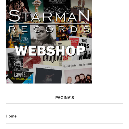
PAGINA’S
Home