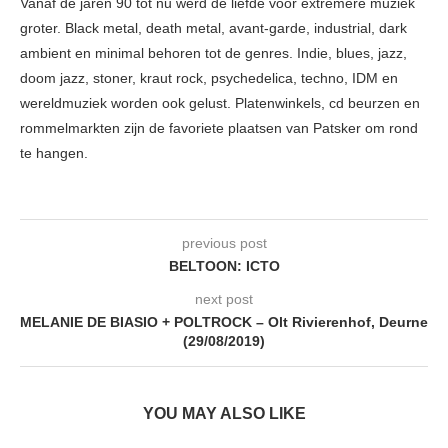
Vanaf de jaren 90 tot nu werd de liefde voor extremere muziek
groter. Black metal, death metal, avant-garde, industrial, dark
ambient en minimal behoren tot de genres. Indie, blues, jazz,
doom jazz, stoner, kraut rock, psychedelica, techno, IDM en
wereldmuziek worden ook gelust. Platenwinkels, cd beurzen en
rommelmarkten zijn de favoriete plaatsen van Patsker om rond
te hangen.
previous post
BELTOON: ICTO
next post
MELANIE DE BIASIO + POLTROCK – Olt Rivierenhof, Deurne
(29/08/2019)
YOU MAY ALSO LIKE