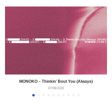
MONOKO – Thinkin’ Bout You (Always)
07/08/2026