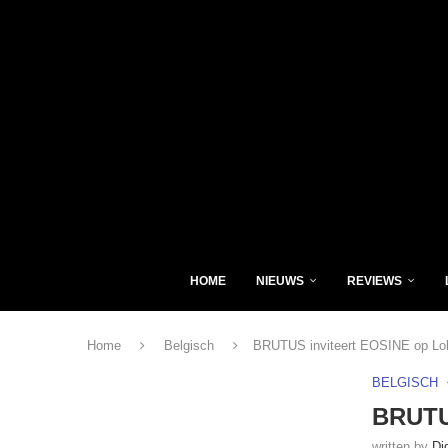
HOME
NIEUWS
REVIEWS
Home
Belgisch
BRUTUS inviteert EOSINE op Lo
BELGISCH
BRUTUS
written by
Di