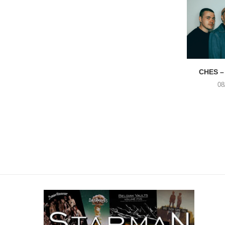
CHES –
08