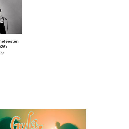
nefeesten
MONOKO – Thinkin’ Bout
JYL- Reckless L
026)
You (Always)
07/08/2026
026
07/08/2026