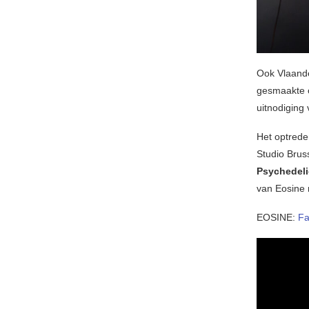
Ook Vlaande
gesmaakte o
uitnodiging
Het optrede
Studio Brus
Psychedeli
van Eosine
EOSINE:
F