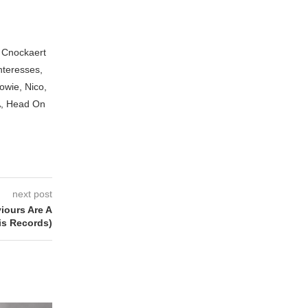
n Cnockaert
nteresses,
owie, Nico,
A, Head On
next post
ours Are A
is Records)