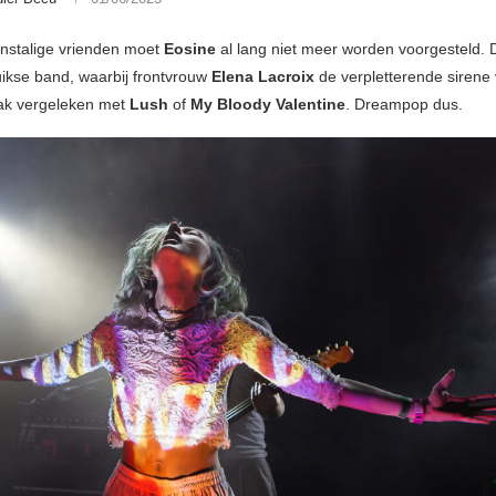
anstalige vrienden moet
Eosine
al lang niet meer worden voorgesteld.
ikse band, waarbij frontvrouw
Elena Lacroix
de verpletterende sirene 
aak vergeleken met
Lush
of
My Bloody Valentine
. Dreampop dus.