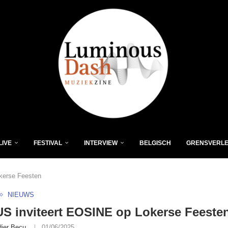
LIVE
FESTIVAL
INTERVIEW
BELGISCH
GRENSVERL
kerse Feesten
NIEUWS
 inviteert EOSINE op Lokerse Feeste
dier Becu
01/06/2025