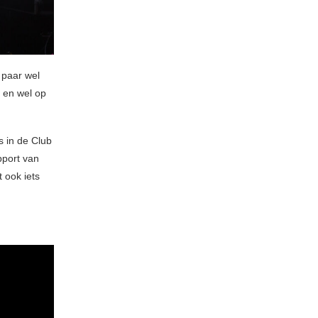
 paar wel
n en wel op
s in de Club
pport van
t ook iets