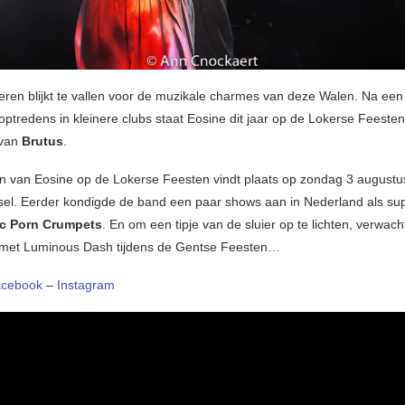
ren blijkt te vallen voor de muzikale charmes van deze Walen. Na een
ptredens in kleinere clubs staat Eosine dit jaar op de Lokerse Feeste
 van
Brutus
.
n van Eosine op de Lokerse Feesten vindt plaats op zondag 3 augustu
sel. Eerder kondigde de band een paar shows aan in Nederland als su
c Porn Crumpets
. En om een tipje van de sluier op te lichten, verwach
 met Luminous Dash tijdens de Gentse Feesten…
acebook
–
Instagram