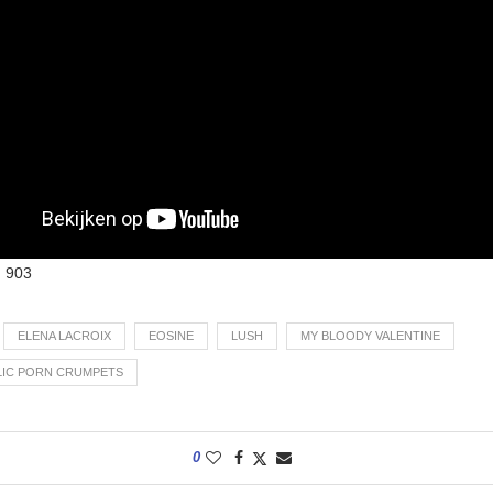
:
903
ELENA LACROIX
EOSINE
LUSH
MY BLOODY VALENTINE
IC PORN CRUMPETS
0