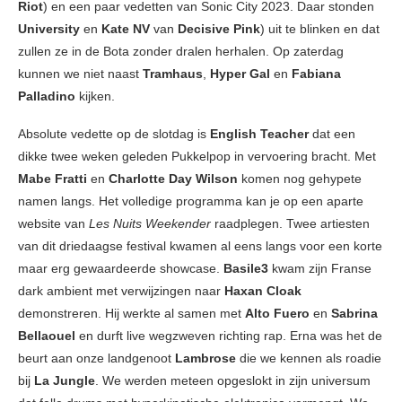
Riot
) en een paar vedetten van Sonic City 2023. Daar stonden
University
en
Kate NV
van
Decisive Pink
) uit te blinken en dat
zullen ze in de Bota zonder dralen herhalen. Op zaterdag
kunnen we niet naast
Tramhaus
,
Hyper Gal
en
Fabiana
Palladino
kijken.
Absolute vedette op de slotdag is
English Teacher
dat een
dikke twee weken geleden Pukkelpop in vervoering bracht. Met
Mabe Fratti
en
Charlotte Day Wilson
komen nog gehypete
namen langs. Het volledige programma kan je op een aparte
website van
Les Nuits Weekender
raadplegen. Twee artiesten
van dit driedaagse festival kwamen al eens langs voor een korte
maar erg gewaardeerde showcase.
Basile3
kwam zijn Franse
dark ambient met verwijzingen naar
Haxan Cloak
demonstreren. Hij werkte al samen met
Alto Fuero
en
Sabrina
Bellaouel
en durft live wegzweven richting rap. Erna was het de
beurt aan onze landgenoot
Lambrose
die we kennen als roadie
bij
La Jungle
. We werden meteen opgeslokt in zijn universum