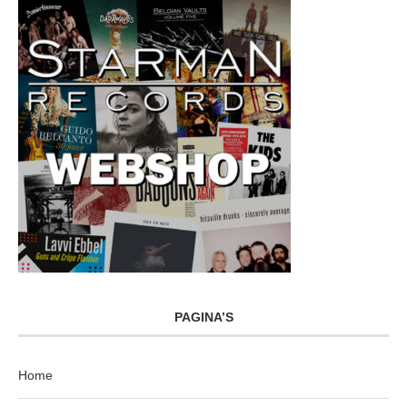
PAGINA’S
Home