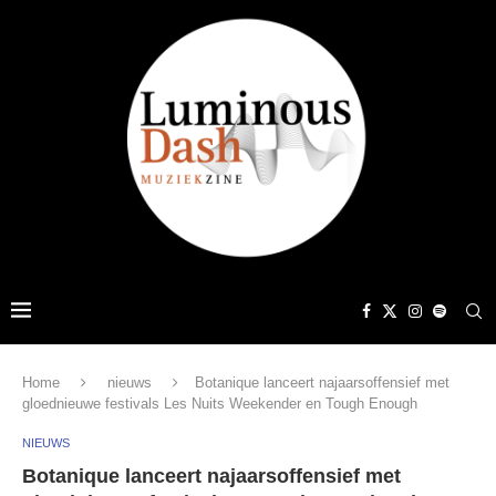
Home
nieuws
Botanique lanceert najaarsoffensief met
gloednieuwe festivals Les Nuits Weekender en Tough Enough
NIEUWS
Botanique lanceert najaarsoffensief met