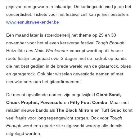
prijs van een gewoon treinkaartje. De kortingcode vind je op het
concertticket. Tickets voor het festival zelf kan je hier bestellen:
www.lesnuitsweekender.be
Een maand later is stoerdoenerij het thema op 29 en 30
november voor het al even kersverse festival
Tough Enough
.
Hetzelfde
Les Nuits Weekender
-concept wordt op dit heuse
roots-festijn toegepast over 2 dagen met de nadruk op bands
die het best gedijen in de brede wereld van de gitaarrock, blues
en garagerock. Ook hier wisselen gevestigde namen af met
nieuwkomers aan het gitaarfirmament.
De meest opvallende namen zijn ongetwijfeld
Giant Sand,
Chuck Prophet, Powersolo
en
Fifty Foot Combo
. Maar met
relatief nieuwe bands als
The Black Mirrors
en
Tuff Guac
komt
veel fraais voor jong tegengewicht zorgen. Ook voor
Tough
Enough
werd een aparte site uitgewerkt waarop alle details
uitgelegd worden.