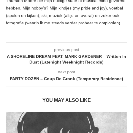
Thurston Moore die mijn huidige state of musical mind gevormd
hebben. Mijn hobby’s? Mijn kindjes (my pride and joy), voetbal
(spelen en kijken), ski, muziek (altijd en overal) en zeker ook
fotografie (waarin ik me steeds verder probeer te ontplooien).
previous post
A SHORELINE DREAM FEAT. MARK GARDENER – Written In
Dust (Latenight Weeknight Records)
next post
PARTY DOZEN – Coup De Gronk (Temporary Residence)
YOU MAY ALSO LIKE