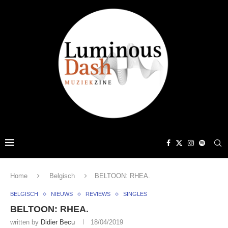
Home
Belgisch
BELTOON: RHEA.
BELGISCH
NIEUWS
REVIEWS
SINGLES
BELTOON: RHEA.
written by
Didier Becu
18/04/2019