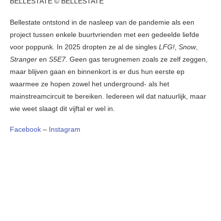
BELLESTATE © BELLESTATE
Bellestate ontstond in de nasleep van de pandemie als een
project tussen enkele buurtvrienden met een gedeelde liefde
voor poppunk. In 2025 dropten ze al de singles
LFG!
,
Snow
,
Stranger
en
S5E7
. Geen gas terugnemen zoals ze zelf zeggen,
maar blijven gaan en binnenkort is er dus hun eerste ep
waarmee ze hopen zowel het underground- als het
mainstreamcircuit te bereiken. Iedereen wil dat natuurlijk, maar
wie weet slaagt dit vijftal er wel in.
Facebook
–
Instagram