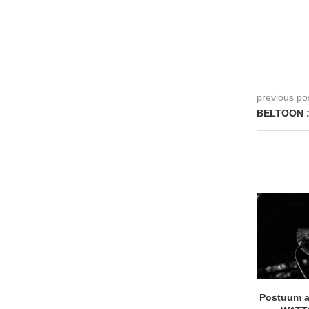
previous po
BELTOON :
Postuum 