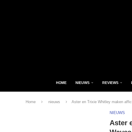
HOME
NIEUWS
REVIEWS
Home
nieuws
Aster en Trixie Whitley maken affi
NIEUWS
Aster 