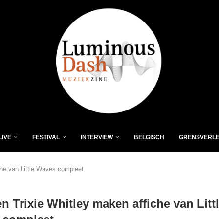
LIVE
FESTIVAL
INTERVIEW
BELGISCH
GRENSVERL
che van Little Waves compleet.
en Trixie Whitley maken affiche van Litt