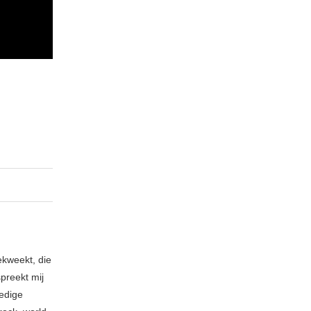
ekweekt, die
spreekt mij
ledige