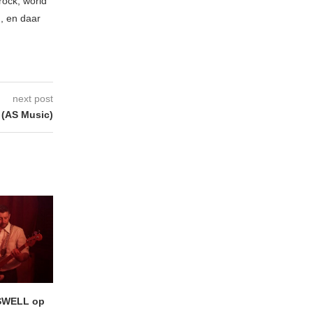
rock, world
n, en daar
next post
 (AS Music)
SWELL op
LIGHTSPEED speelt met
Uitheems Geduister