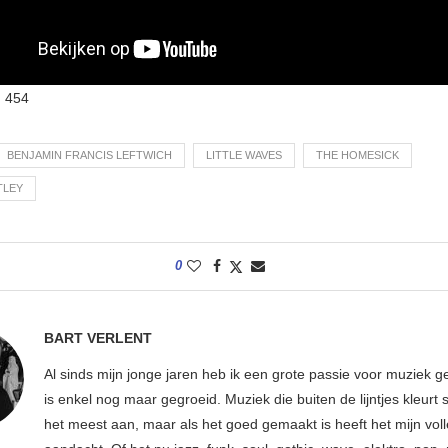
:
454
BENJAMIN FRANCIS LEFTWICH
LITTLE WAVES
THE HOMESICK
TLEY
0
BART VERLENT
Al sinds mijn jonge jaren heb ik een grote passie voor muziek g
is enkel nog maar gegroeid. Muziek die buiten de lijntjes kleurt 
het meest aan, maar als het goed gemaakt is heeft het mijn vol