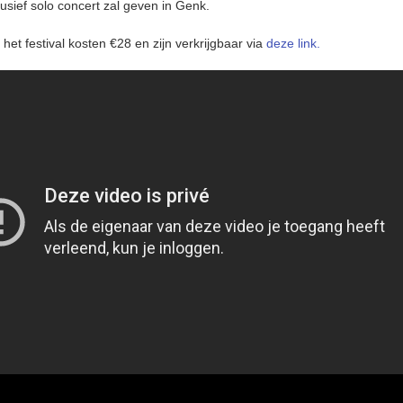
usief solo concert zal geven in Genk.
 het festival kosten €28 en zijn verkrijgbaar via
deze link.