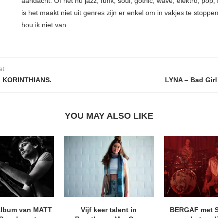
aandacht. Of het nu jazz, funk, soul, gothic, wave, elektro, pop, 
is het maakt niet uit genres zijn er enkel om in vakjes te stoppe
hou ik niet van.
st
 KORINTHIANS.
LYNA – Bad Girl
YOU MAY ALSO LIKE
album van MATT
Vijf keer talent in
BERGAF met 