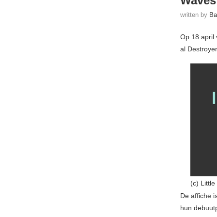
Waves
written by
Ba
Op 18 april
al Destroye
(c) Littl
De affiche 
hun debuutp