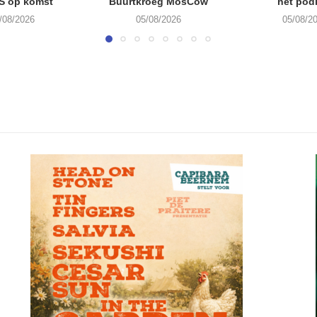
S op komst
Buurtkroeg MosCow
het pod
/08/2026
05/08/2026
05/08/2