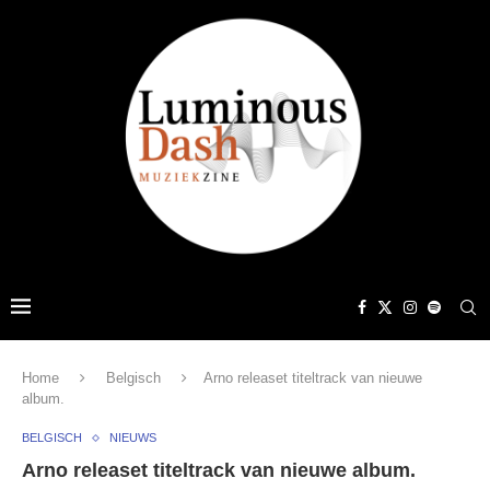
Home
Belgisch
Arno releaset titeltrack van nieuwe
album.
BELGISCH
NIEUWS
Arno releaset titeltrack van nieuwe album.