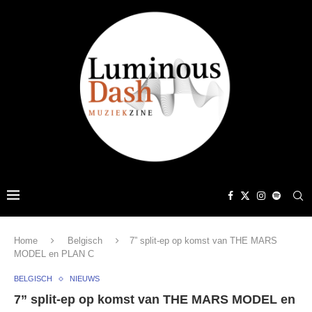
Home
Belgisch
7” split-ep op komst van THE MARS
MODEL en PLAN C
BELGISCH
NIEUWS
7” split-ep op komst van THE MARS MODEL en