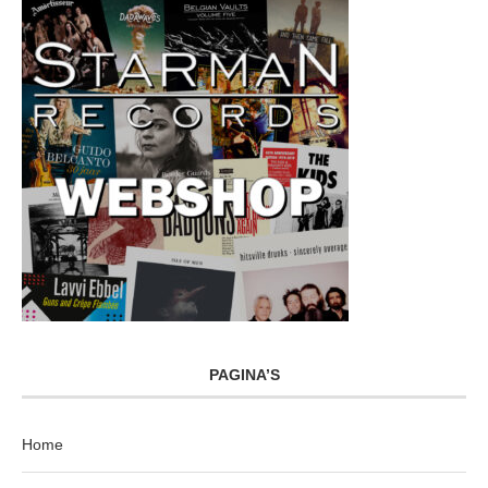
PAGINA’S
Home