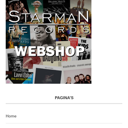
PAGINA’S
Home