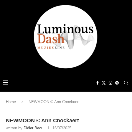
Home
NEWMOON © Ann Cnockaert
NEWMOON © Ann Cnockaert
written by
Didier Becu
16/07/2025