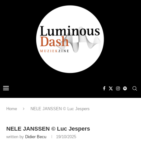
Home
NELE JANSSEN © Luc Jespers
NELE JANSSEN © Luc Jespers
written by
Didier Becu
19/10/2025