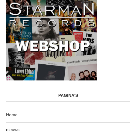
PAGINA’S
Home
nieuws