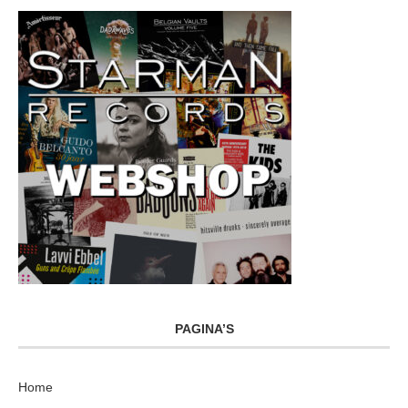
PAGINA’S
Home