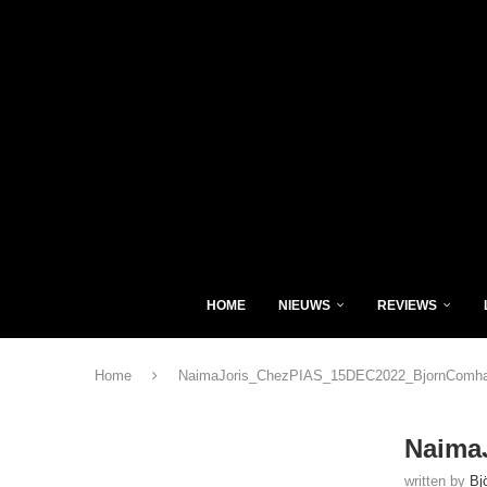
HOME
NIEUWS
REVIEWS
Home
NaimaJoris_ChezPIAS_15DEC2022_BjornComha
Naima
written by
Bj