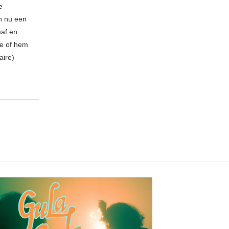
e
n nu een
aaf en
be of hem
aire)