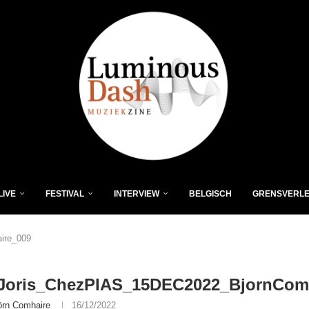
LIVE
FESTIVAL
INTERVIEW
BELGISCH
GRENSVERL
ire_009
Joris_ChezPIAS_15DEC2022_BjornCom
örn Comhaire
16/12/2022