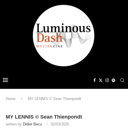
Home
MY LENNIS © Sean Thienpondt
MY LENNIS © Sean Thienpondt
written by
Didier Becu
02/03/2025