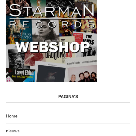
PAGINA’S
Home
nieuws