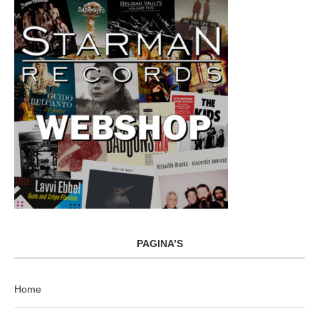
PAGINA’S
Home