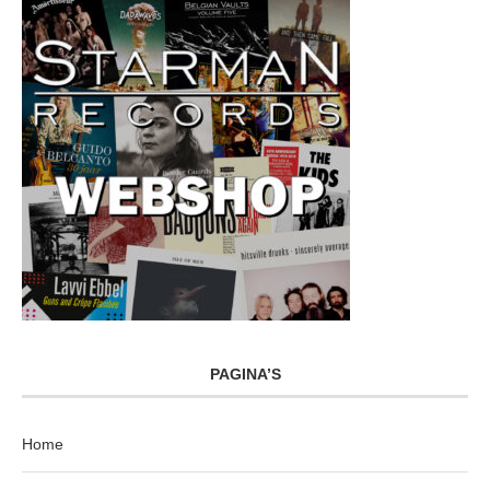
PAGINA’S
Home