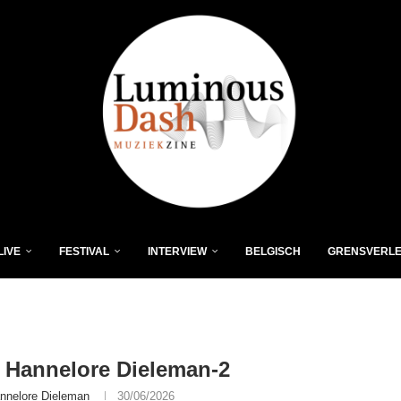
LIVE
FESTIVAL
INTERVIEW
BELGISCH
GRENSVERL
 Hannelore Dieleman-2
nnelore Dieleman
30/06/2026