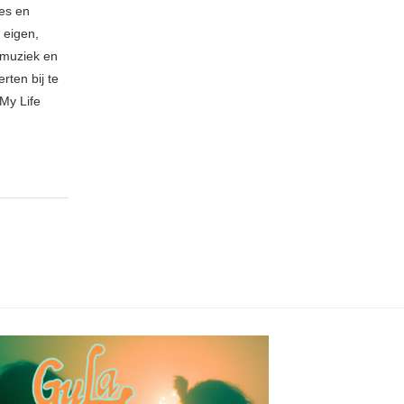
ies en
 eigen,
n muziek en
rten bij te
My Life