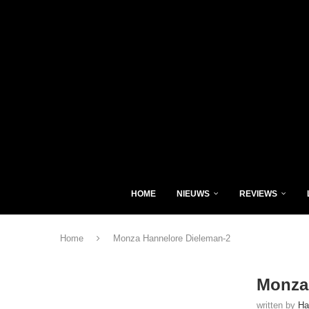
HOME
NIEUWS
REVIEWS
Home
Monza Hannelore Dieleman-2
Monza
written by
Ha