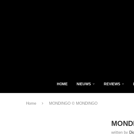
HOME
NIEUWS
REVIEWS
Home
MONDINGO © MONDINGO
MOND
written by
Di