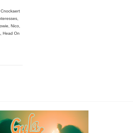
n Cnockaert
nteresses,
owie, Nico,
A, Head On