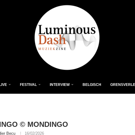
LIVE
FESTIVAL
INTERVIEW
BELGISCH
GRENSVERL
INGO © MONDINGO
dier Becu
16/02/2026