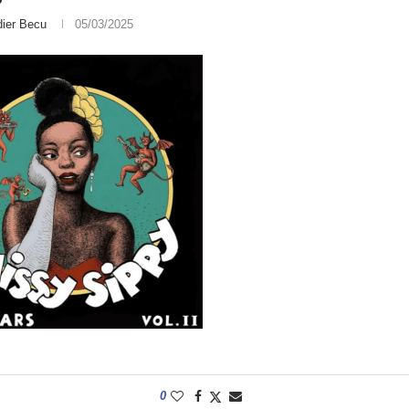
dier Becu
05/03/2025
0