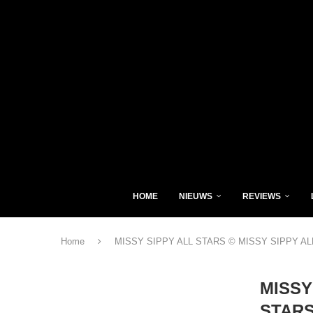
HOME
NIEUWS
REVIEWS
Home
MISSY SIPPY ALL STARS © MISSY SIPPY AL
MISSY
STAR