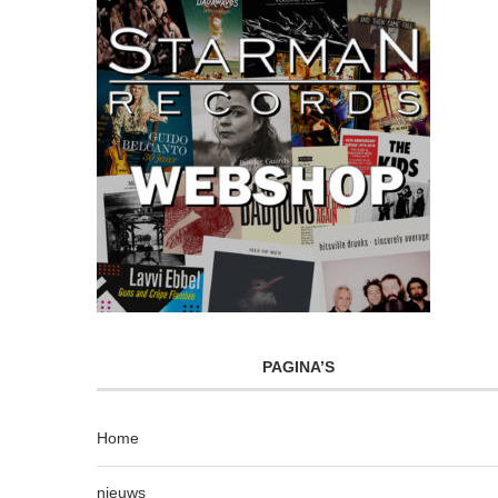
PAGINA’S
Home
nieuws