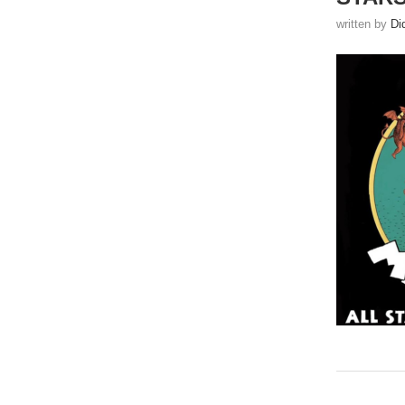
written by
Di