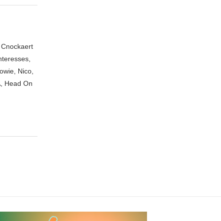
n Cnockaert
nteresses,
owie, Nico,
A, Head On