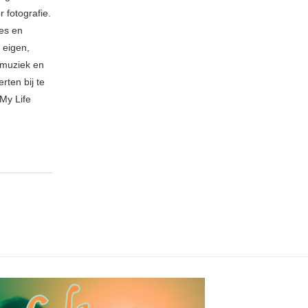
 fotografie.
ies en
 eigen,
n muziek en
rten bij te
My Life