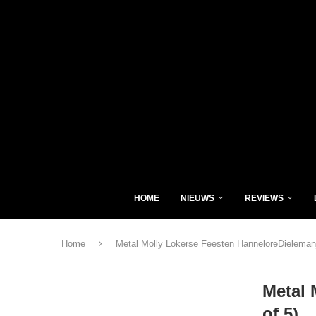
HOME
NIEUWS
REVIEWS
Home
Metal Molly Lokerse Feesten HanneloreDieleman_
Metal 
of 5)