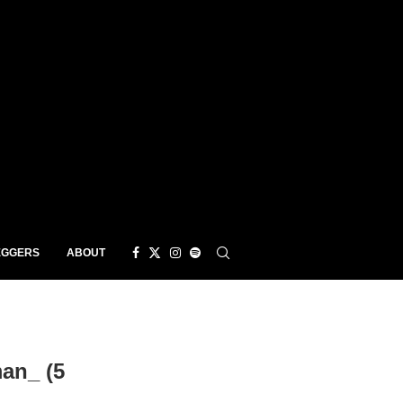
EGGERS
ABOUT
an_ (5