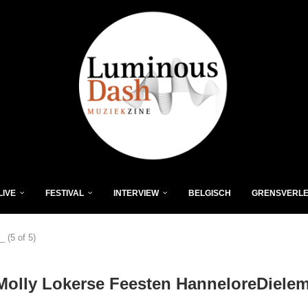
LIVE
FESTIVAL
INTERVIEW
BELGISCH
GRENSVERL
 (5 of 5)
Molly Lokerse Feesten HanneloreDielem