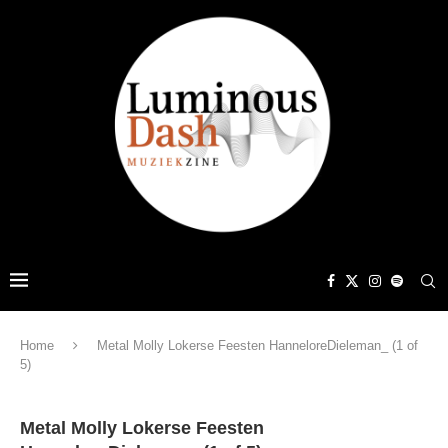
Home
Metal Molly Lokerse Feesten HanneloreDieleman_ (1 of
5)
Metal Molly Lokerse Feesten