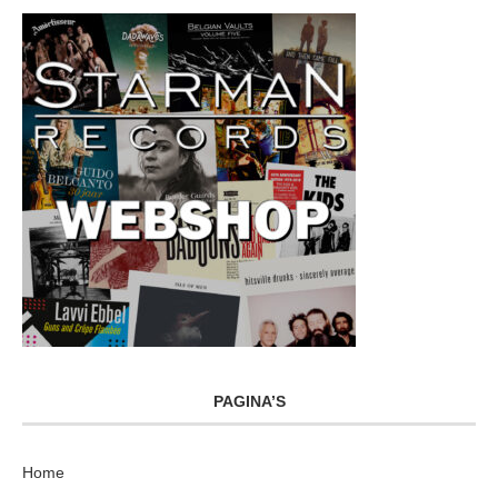
PAGINA’S
Home