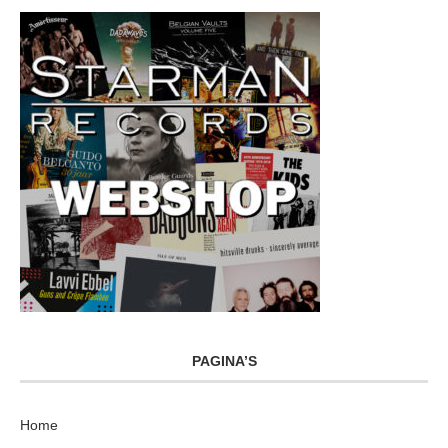
PAGINA’S
Home