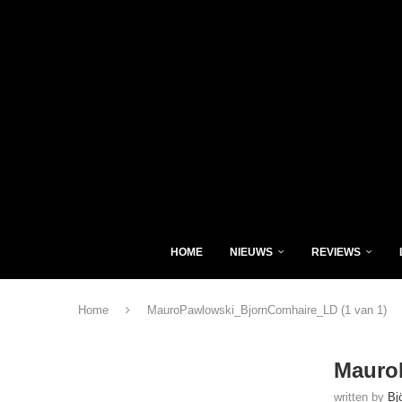
HOME
NIEUWS
REVIEWS
Home
MauroPawlowski_BjornComhaire_LD (1 van 1)
Mauro
written by
Bj