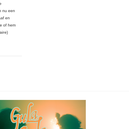
e
n nu een
aaf en
be of hem
aire)