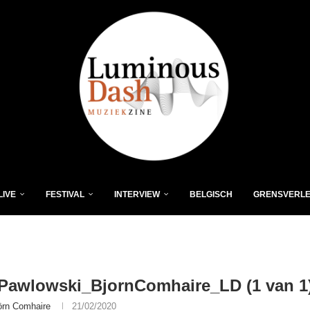
LIVE
FESTIVAL
INTERVIEW
BELGISCH
GRENSVERL
Pawlowski_BjornComhaire_LD (1 van 1
örn Comhaire
21/02/2020