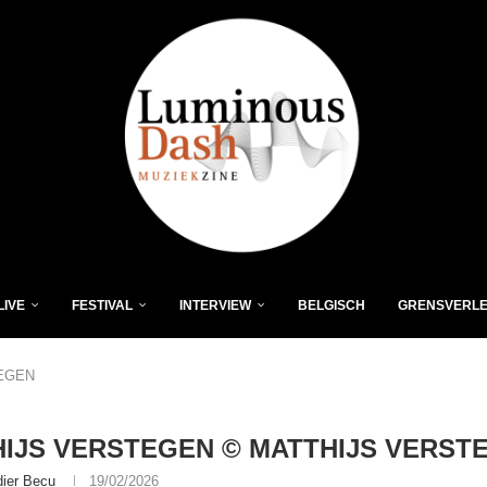
LIVE
FESTIVAL
INTERVIEW
BELGISCH
GRENSVERL
EGEN
IJS VERSTEGEN © MATTHIJS VERST
dier Becu
19/02/2026