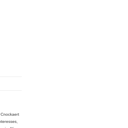
n Cnockaert
nteresses,