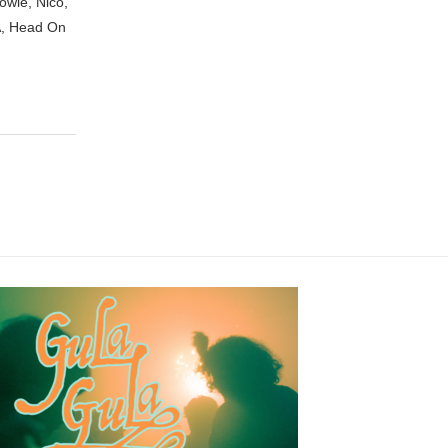
owie, Nico,
A, Head On