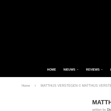
HOME
NIEUWS
REVIEWS
Home
MATTHIJS VERSTEGEN © MATTHIJS VERST
MATTH
written by
Di