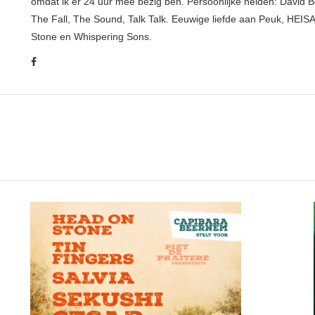
omdat ik er 24 uur mee bezig ben. Persoonlijke helden: David B
The Fall, The Sound, Talk Talk. Eeuwige liefde aan Peuk, HEIS
Stone en Whispering Sons.