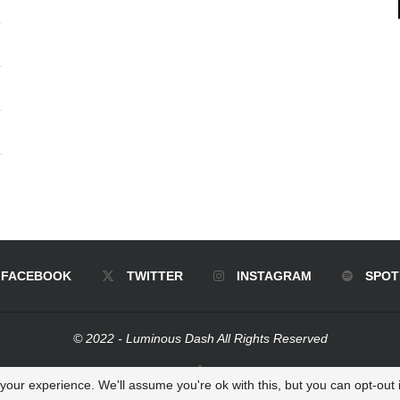
FACEBOOK
TWITTER
INSTAGRAM
SPOT
© 2022 - Luminous Dash All Rights Reserved
BACK TO TOP
our experience. We'll assume you're ok with this, but you can opt-out i