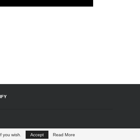
IFY
f you wish.
Accept
Read More