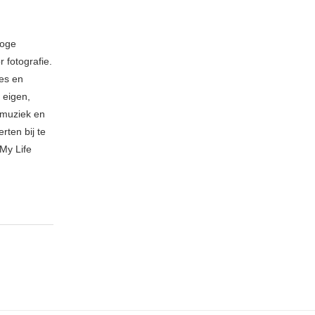
loge
 fotografie.
ies en
 eigen,
n muziek en
rten bij te
My Life