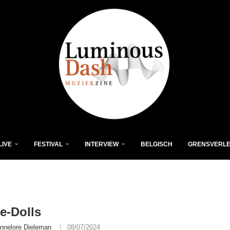
LIVE
FESTIVAL
INTERVIEW
BELGISCH
GRENSVERL
e-Dolls
nnelore Dieleman
08/07/2024