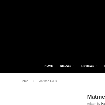
HOME
NIEUWS
REVIEWS
Home
Matinee-Dolls
Matine
written by
Ha