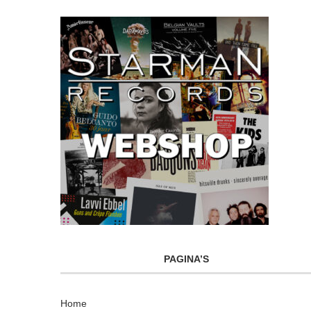
PAGINA’S
Home